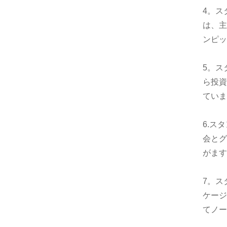
4。ス
は、主
ンピ
5。ス
ら投資
ていま
6.ス
会とグ
がます
7。ス
ケージ
てノー