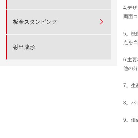
4.デ
両面コ

板金スタンピング
5。機
点を当
射出成形
6.主
他の分
7。生
8。パ
9。価