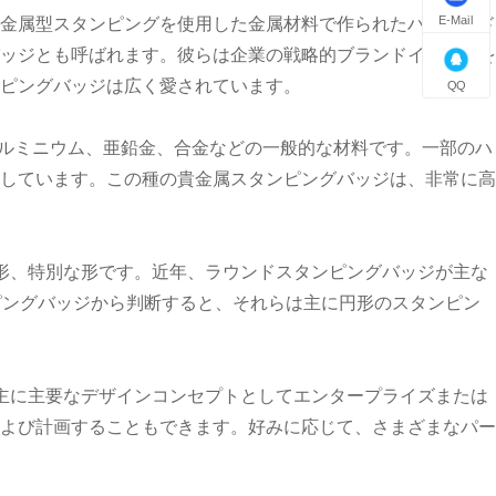
E-Mail
金属型スタンピングを使用した金属材料で作られたハイエンド
ッジとも呼ばれます。彼らは企業の戦略的ブランドイメージを
ピングバッジは広く愛されています。
QQ
アルミニウム、亜鉛金、合金などの一般的な材料です。一部のハ
しています。この種の貴金属スタンピングバッジは、非常に高
形、特別な形です。近年、ラウンドスタンピングバッジが主な
スタンピングバッジから判断すると、それらは主に円形のスタンピン
主に主要なデザインコンセプトとしてエンタープライズまたは
よび計画することもできます。好みに応じて、さまざまなパー