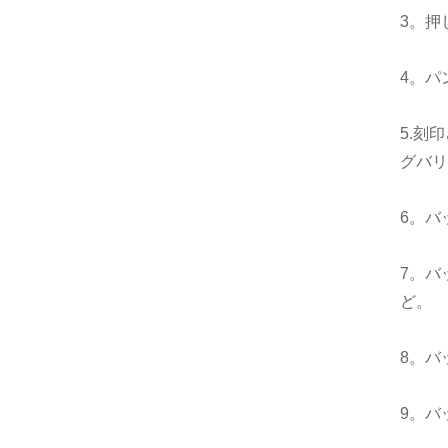
3。押
4。パ
5.刻
グバリ
6。バ
7。バ
ど。
8。バ
9。バ