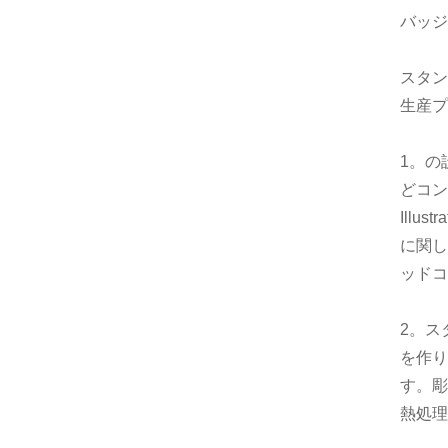
バッジ
スタン
生産
1。の
どコン
Ill
に関し
ッドコ
2。ス
を作り
す。彫
熱処理