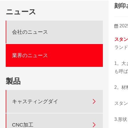
刻印
ニュース
202
会社のニュース
スタン
ランド
業界のニュース
1。大
も呼ば
製品
2。材

キャスティングダイ
スタン
3.形

CNC加工